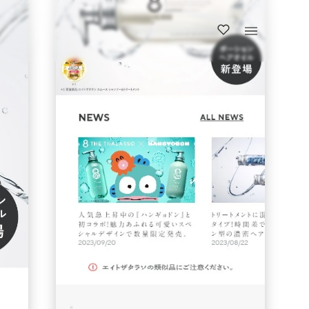
https://eightthethalasso.jp/