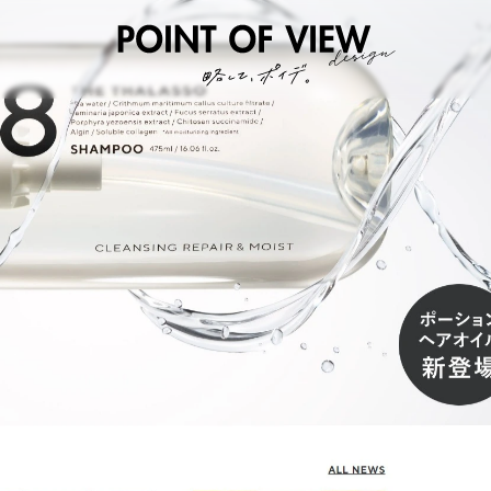
個人的な視点のWEBデザイン蒐集サイト。基本フルページで全力スクショ中。