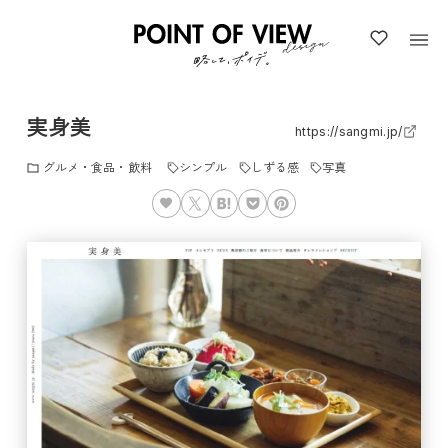
実身美
https://sangmi.jp/
グルメ・食品・飲料
シンプル
しずる感
写真