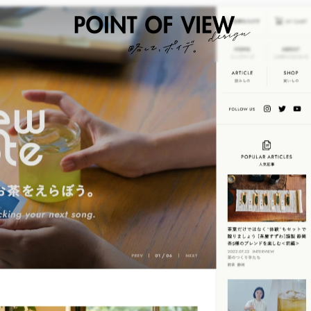
個人的な視点のWEBデザイン蒐集サイト。基本フルページで全力スクショ中。