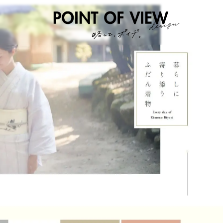
個人的な視点のWEBデザイン蒐集サイト。基本フルページで全力スクショ中。