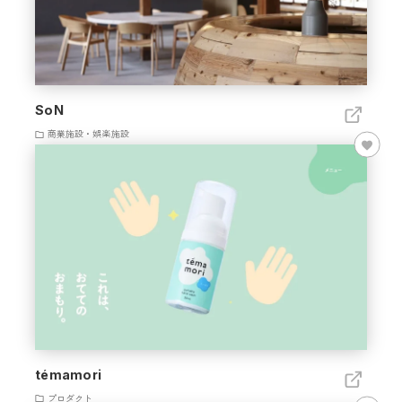
SoN
商業施設・娯楽施設
témamori
プロダクト